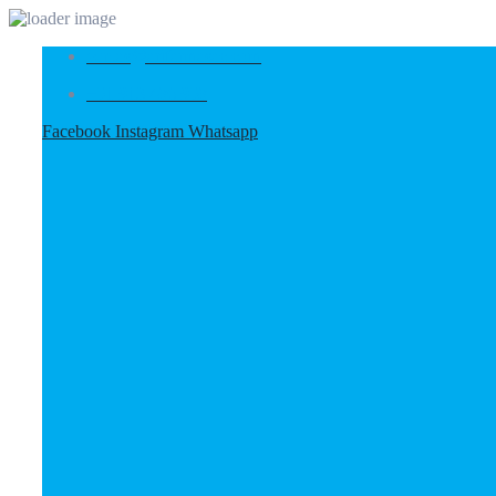
ventas@arifarmasac.com
+51 913 486 958
Facebook
Instagram
Whatsapp