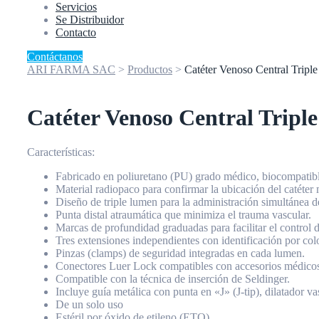
Servicios
Se Distribuidor
Contacto
Contáctanos
ARI FARMA SAC
>
Productos
>
Catéter Venoso Central Tr
Catéter Venoso Central Tri
Características:
Fabricado en poliuretano (PU) grado médico, biocompatibl
Material radiopaco para confirmar la ubicación del catéter 
Diseño de triple lumen para la administración simultánea d
Punta distal atraumática que minimiza el trauma vascular.
Marcas de profundidad graduadas para facilitar el control d
Tres extensiones independientes con identificación por col
Pinzas (clamps) de seguridad integradas en cada lumen.
Conectores Luer Lock compatibles con accesorios médicos
Compatible con la técnica de inserción de Seldinger.
Incluye guía metálica con punta en «J» (J-tip), dilatador vas
De un solo uso
Estéril por óxido de etileno (ETO).